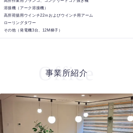
高所作業用ブランコ、コンクリートコア抜き機
溶接機（アーク溶接機）
高所荷揚用ウインチ22ｍおよびウインチ用アーム
ローリングタワー
その他（発電機3台、12M梯子）
Office
事業所紹介