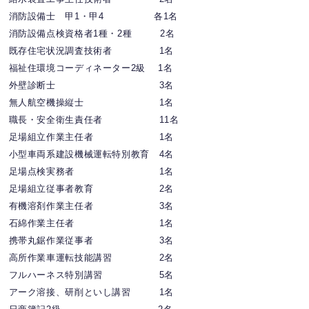
消防設備士 甲1・甲4 各1名
消防設備点検資格者1種・2種 2名
既存住宅状況調査技術者 1名
福祉住環境コーディネーター2級 1名
外壁診断士 3名
無人航空機操縦士 1名
職長・安全衛生責任者 11名
足場組立作業主任者 1名
小型車両系建設機械運転特別教育 4名
足場点検実務者 1名
足場組立従事者教育 2名
有機溶剤作業主任者 3名
石綿作業主任者 1名
携帯丸鋸作業従事者 3名
高所作業車運転技能講習 2名
フルハーネス特別講習 5名
アーク溶接、研削といし講習 1名