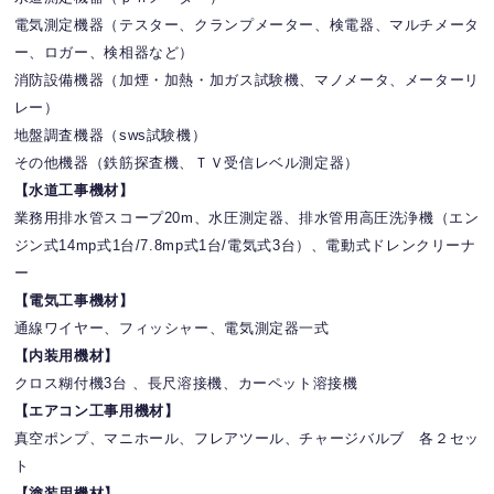
電気測定機器（テスター、クランプメーター、検電器、マルチメータ
ー、ロガー、検相器など）
消防設備機器（加煙・加熱・加ガス試験機、マノメータ、メーターリ
レー）
地盤調査機器（sws試験機）
その他機器（鉄筋探査機、ＴＶ受信レベル測定器）
【水道工事機材】
業務用排水管スコープ20m、水圧測定器、排水管用高圧洗浄機（エン
ジン式14mp式1台/7.8mp式1台/電気式3台）、電動式ドレンクリーナ
ー
【電気工事機材】
通線ワイヤー、フィッシャー、電気測定器一式
【内装用機材】
クロス糊付機3台 、長尺溶接機、カーペット溶接機
【エアコン工事用機材】
真空ポンプ、マニホール、フレアツール、チャージバルブ 各２セッ
ト