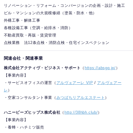
リノベーション・リフォーム・コンバージョンの企画・設計・施工
ビル・マンションの大規模修繕（塗装・防水・他）
外構工事・解体工事
各種設備工事（空調・給排水・消防）
不動産買取・再販・賃貸管理
点検業務 法12条点検・消防点検・住宅インスペクション
関連会社・関連事業
株式会社アクティヴ・ビジネス・サポート
（
https://absgp.jp/
）
【事業内容】
・サービスオフィスの運営（
アルヴェアーレ VIP
/
アルヴェアー
レ
）
・空家コンサルタント事業（
みつばちリアルエステート
）
ハニービーズヒップス株式会社
（
http://38hbh.club/
）
【事業内容】
・養蜂・ハチミツ販売