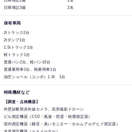
日商簿記2級 2名
日商簿記3級 2名
保有車両
2tトラック2台
2tダンプ1台
1.5tトラック1台
軽トラック1台
普通バン2台、軽バン10台
普通乗用車2台、軽乗用車1台
油圧ショベル（ユンボ）1.6t 1台
特殊機材など
【調査・点検機器】
外壁診断用赤外線カメラ、高所撮影ドローン
ビル測定機器（CO2・風速・照度・粉塵測定器）
室内測定機器（騒音・臭いモニター・ホルムアルデヒド測定器）
水道測定機器（ｐｈメーター）