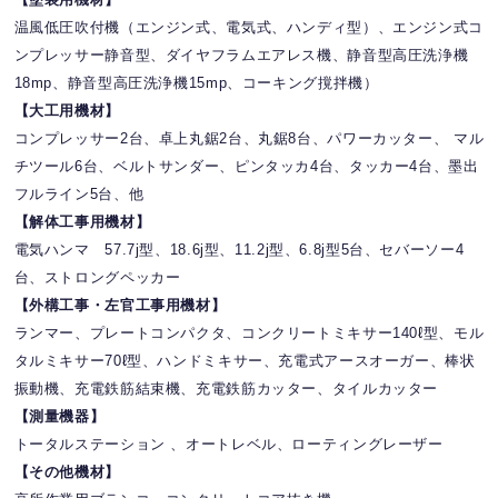
【塗装用機材】
温風低圧吹付機（エンジン式、電気式、ハンディ型）、エンジン式コ
ンプレッサー静音型、ダイヤフラムエアレス機、静音型高圧洗浄機
18mp、静音型高圧洗浄機15mp、コーキング撹拌機）
【大工用機材】
コンプレッサー2台、卓上丸鋸2台、丸鋸8台、パワーカッター、 マル
チツール6台、ベルトサンダー、ピンタッカ4台、タッカー4台、墨出
フルライン5台、他
【解体工事用機材】
電気ハンマ 57.7j型、18.6j型、11.2j型、6.8j型5台、セバーソー4
台、ストロングペッカー
【外構工事・左官工事用機材】
ランマー、プレートコンパクタ、コンクリートミキサー140ℓ型、モル
タルミキサー70ℓ型、ハンドミキサー、充電式アースオーガー、棒状
振動機、充電鉄筋結束機、充電鉄筋カッター、タイルカッター
【測量機器】
トータルステーション 、オートレベル、ローティングレーザー
【その他機材】