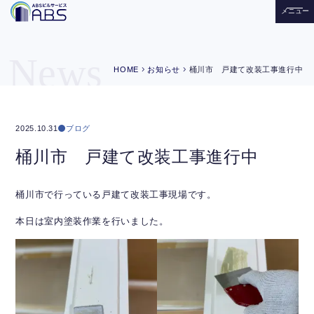
メニュー
News
chevron_right
chevron_right
HOME
お知らせ
桶川市 戸建て改装工事進行中
ブログ
2025.10.31
桶川市 戸建て改装工事進行中
桶川市で行っている戸建て改装工事現場です。
本日は室内塗装作業を行いました。