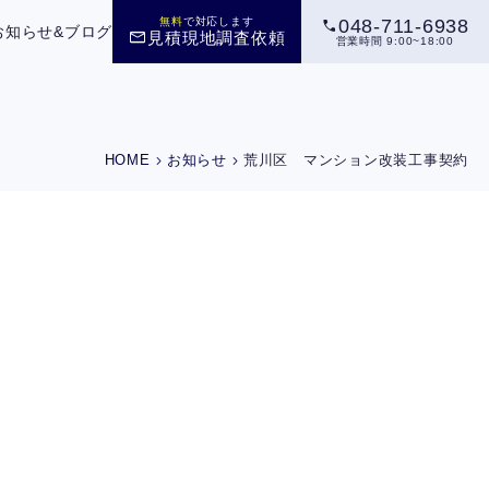
call
無料
で対応します
048-711-6938
お知らせ&ブログ
mail
見積現地調査依頼
営業時間 9:00~18:00
chevron_right
chevron_right
HOME
お知らせ
荒川区 マンション改装工事契約