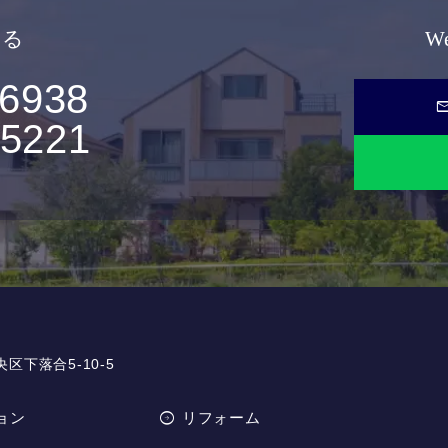
せる
W
-6938
ma
-5221
央区下落合5-10-5
ョン
リフォーム