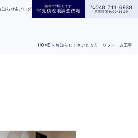
call
無料
で対応します
048-711-6938
お知らせ&ブログ
mail
見積現地調査依頼
営業時間 9:00~18:00
chevron_right
chevron_right
HOME
お知らせ
さいたま市 リフォーム工事