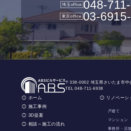
048-711
埼玉office
03-6915
東京office
〒338-0002 埼玉県さいたま市中
TEL 048-711-6938
ホーム
リノベーシ
施工事例
戸建て
3D提案
マンション
相談～施工の流れ
事務所・店