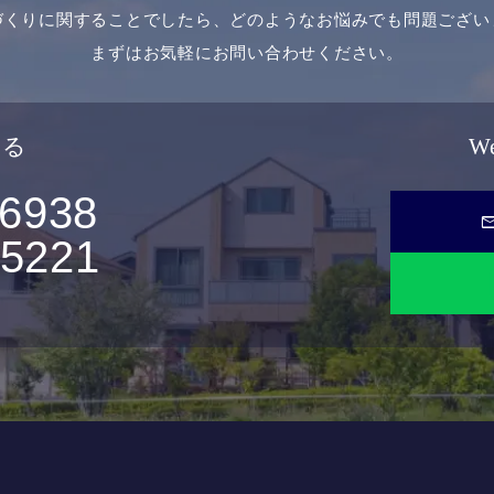
づくりに関することでしたら、どのようなお悩みでも問題ござい
まずはお気軽にお問い合わせください。
せる
W
-6938
ma
-5221