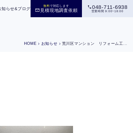
call
無料
で対応します
048-711-6938
お知らせ&ブログ
mail
見積現地調査依頼
営業時間 9:00~18:00
chevron_right
chevron_right
HOME
お知らせ
荒川区マンション リフォーム工...