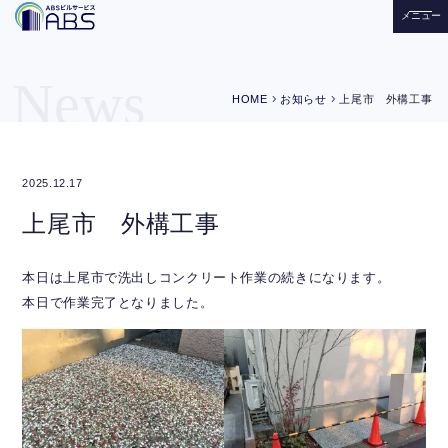
メニュー
News
chevron_right
chevron_right
HOME
お知らせ
上尾市 外構工事
2025.12.17
上尾市 外構工事
本日は上尾市で洗出しコンクリート作業の続きになります。
本日で作業完了となりました。