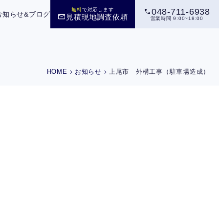
call
無料
で対応します
048-711-6938
お知らせ&ブログ
mail
見積現地調査依頼
営業時間 9:00~18:00
chevron_right
chevron_right
HOME
お知らせ
上尾市 外構工事（駐車場造成）