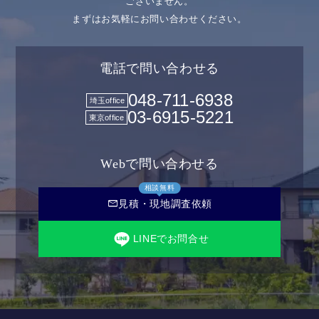
ございません。
まずはお気軽にお問い合わせください。
電話で問い合わせる
048-711-6938
埼玉office
03-6915-5221
東京office
Webで問い合わせる
相談無料
mail
見積・現地調査依頼
LINEでお問合せ