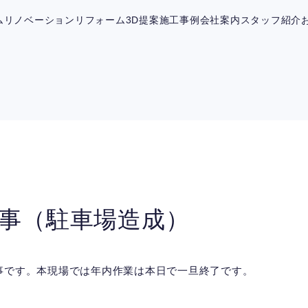
ム
リノベーション
リフォーム
3D提案
施工事例
会社案内
スタッフ紹介
事（駐車場造成）
事です。本現場では年内作業は本日で一旦終了です。
。