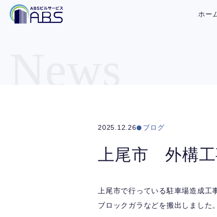
ホー
News
2025.12.26
ブログ
上尾市 外構工
上尾市で行っている駐車場造成工
ブロックガラなどを搬出しました