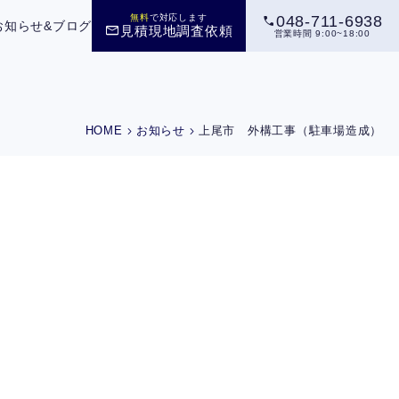
call
無料
で対応します
048-711-6938
お知らせ&ブログ
mail
見積現地調査依頼
営業時間 9:00~18:00
chevron_right
chevron_right
HOME
お知らせ
上尾市 外構工事（駐車場造成）