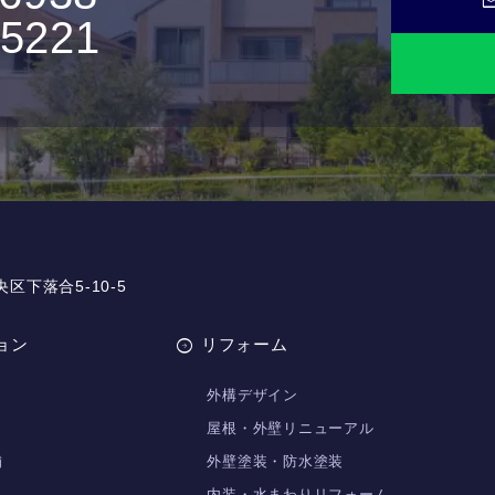
ma
-5221
央区下落合5-10-5
ョン
リフォーム
外構デザイン
屋根・外壁リニューアル
舗
外壁塗装・防水塗装
内装・水まわりリフォーム