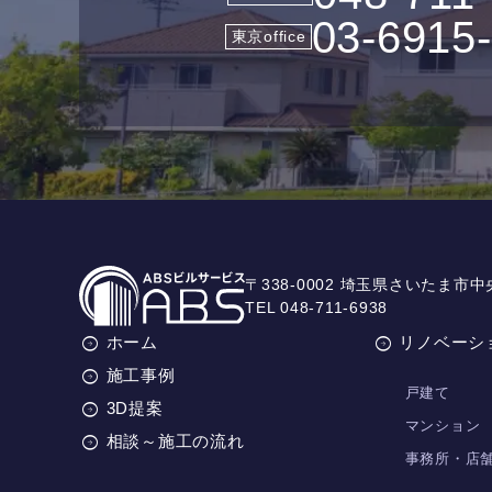
03-6915
東京office
〒338-0002 埼玉県さいたま市中
TEL 048-711-6938
ホーム
リノベーシ
施工事例
戸建て
3D提案
マンション
相談～施工の流れ
事務所・店