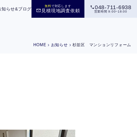
call
無料
で対応します
048-711-6938
お知らせ&ブログ
mail
見積現地調査依頼
営業時間 9:00~18:00
chevron_right
chevron_right
HOME
お知らせ
杉並区 マンションリフォーム