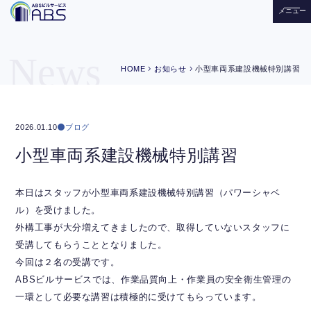
メニュー
News
chevron_right
chevron_right
HOME
お知らせ
小型車両系建設機械特別講習
ブログ
2026.01.10
小型車両系建設機械特別講習
本日はスタッフが小型車両系建設機械特別講習（パワーシャベ
ル）を受けました。
外構工事が大分増えてきましたので、取得していないスタッフに
受講してもらうこととなりました。
今回は２名の受講です。
ABSビルサービスでは、作業品質向上・作業員の安全衛生管理の
一環として必要な講習は積極的に受けてもらっています。