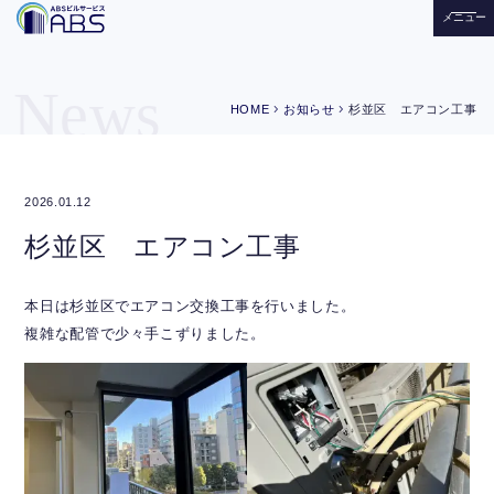
メニュー
News
chevron_right
chevron_right
HOME
お知らせ
杉並区 エアコン工事
2026.01.12
杉並区 エアコン工事
本日は杉並区でエアコン交換工事を行いました。
複雑な配管で少々手こずりました。