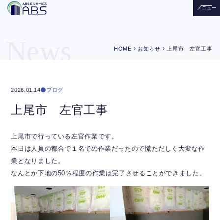
メニュー
News
chevron_right
chevron_right
HOME
お知らせ
上尾市 左官工事
ブログ
2026.01.14
上尾市 左官工事
上尾市で行っている左官作業です。
本日は人員の都合で１名での作業だったので慌ただしく大変な作
業となりました。
なんとか下地の50％程度の作業は完了させることができました。