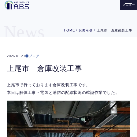
メニュー
News
chevron_right
chevron_right
HOME
お知らせ
上尾市 倉庫改装工事
ブログ
2026.01.21
上尾市 倉庫改装工事
上尾市で行っております倉庫改装工事です。
本日は解体工事・電気と消防の配線状況の確認作業でした。