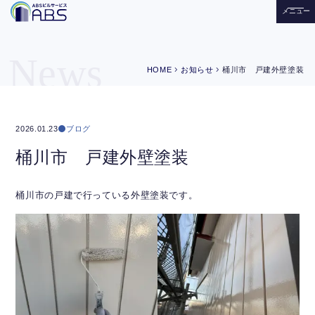
メニュー
News
chevron_right
chevron_right
HOME
お知らせ
桶川市 戸建外壁塗装
ブログ
2026.01.23
桶川市 戸建外壁塗装
桶川市の戸建で行っている外壁塗装です。