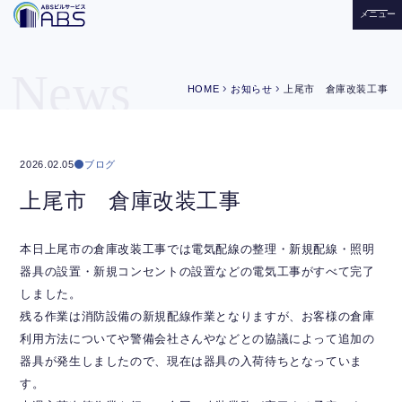
メニュー
News
chevron_right
chevron_right
HOME
お知らせ
上尾市 倉庫改装工事
ブログ
2026.02.05
上尾市 倉庫改装工事
本日上尾市の倉庫改装工事では電気配線の整理・新規配線・照明
器具の設置・新規コンセントの設置などの電気工事がすべて完了
しました。
残る作業は消防設備の新規配線作業となりますが、お客様の倉庫
利用方法についてや警備会社さんやなどとの協議によって追加の
器具が発生しましたので、現在は器具の入荷待ちとなっていま
す。