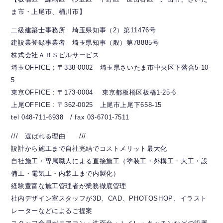
ま市・上尾市、桶川市】
二級建築士事務所 埼玉県知事（2）第11476号
建設業登録事業者 埼玉県知事（般）第78885号
株式会社ＡＢＳビルサービス
埼玉OFFICE : 〒338-0002 埼玉県さいたま市中央区下落合5-10-
5
東京OFFICE : 〒173-0004 東京都板橋区板橋1-25-6
上尾OFFICE : 〒362-0025 上尾市上尾下658-15
tel 048-711-6938 / fax 03-6701-7511
/// 選ばれる理由 ///
設計から施工まで自社完結でコストメリット最大化
自社施工・専属職人による直接施工（塗装工・外構工・大工・設
備工・電気工・内装工まで内製化）
経験豊富な施工管理者が業務徹底管理
社内デザイン室スタッフが3D、CAD、PHOTOSHOP、イラスト
レーターなどによるご提案