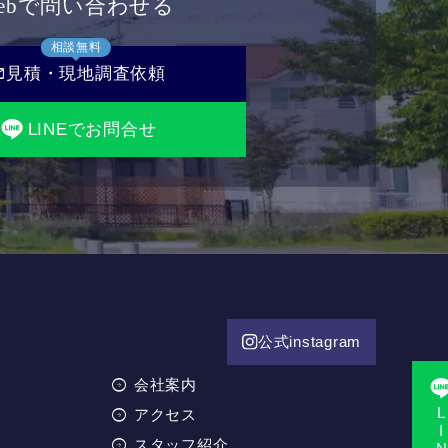
ebで問い合わせる
相談無料
il
見積・現地調査依頼
LINEでお問合せ
公式instagram
会社案内
LINE相
アクセス
スタッフ紹介