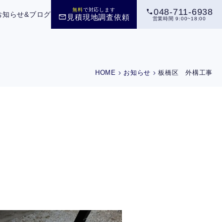
call
無料
で対応します
048-711-6938
お知らせ&ブログ
mail
見積現地調査依頼
営業時間 9:00~18:00
chevron_right
chevron_right
HOME
お知らせ
板橋区 外構工事