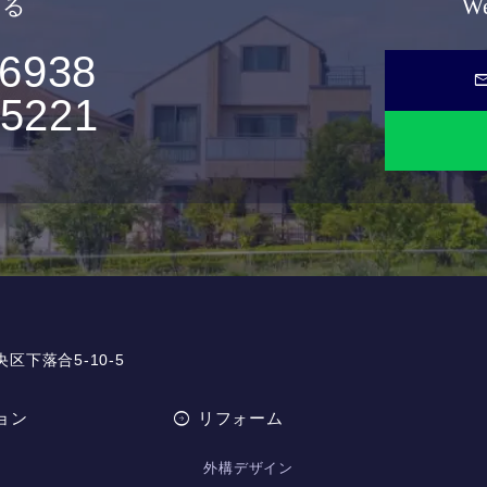
せる
W
-6938
ma
-5221
央区下落合5-10-5
ョン
リフォーム
外構デザイン