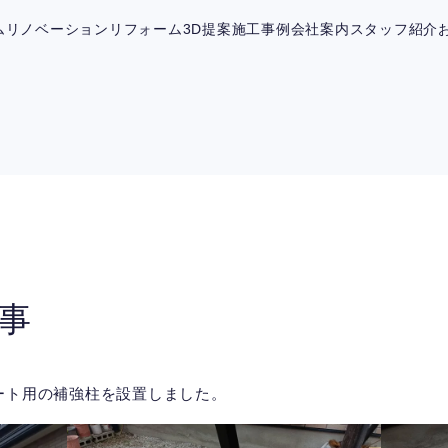
ム
リノベーション
リフォーム
3D提案
施工事例
会社案内
スタッフ紹介
事
ート用の補強柱を設置しました。