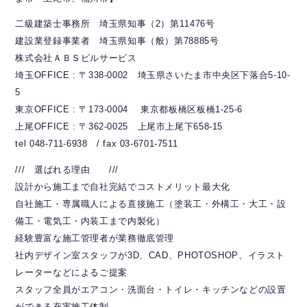
二級建築士事務所 埼玉県知事（2）第11476号
建設業登録事業者 埼玉県知事（般）第78885号
株式会社ＡＢＳビルサービス
埼玉OFFICE : 〒338-0002 埼玉県さいたま市中央区下落合5-10-
5
東京OFFICE : 〒173-0004 東京都板橋区板橋1-25-6
上尾OFFICE : 〒362-0025 上尾市上尾下658-15
tel 048-711-6938 / fax 03-6701-7511
/// 選ばれる理由 ///
設計から施工まで自社完結でコストメリット最大化
自社施工・専属職人による直接施工（塗装工・外構工・大工・設
備工・電気工・内装工まで内製化）
経験豊富な施工管理者が業務徹底管理
社内デザイン室スタッフが3D、CAD、PHOTOSHOP、イラスト
レーターなどによるご提案
スタッフ全員がエアコン・洗面台・トイレ・キッチンなどの設置
ができる充実施工体制