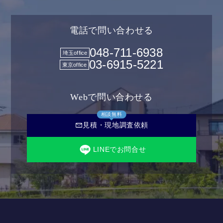
電話で問い合わせる
048-711-6938
埼玉office
03-6915-5221
東京office
Webで問い合わせる
相談無料
mail
見積・現地調査依頼
LINEでお問合せ