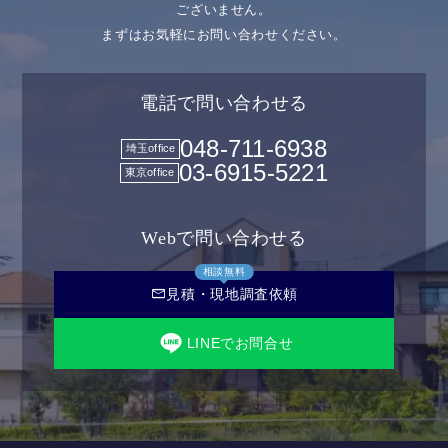
ございません。
まずはお気軽にお問い合わせください。
電話で問い合わせる
048-711-6938
埼玉office
03-6915-5221
東京office
Webで問い合わせる
相談無料
mail
見積・現地調査依頼
LINEでお問合せ