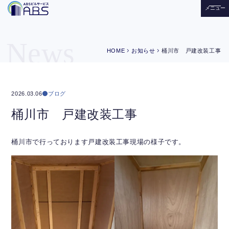
メニュー
News
chevron_right
chevron_right
HOME
お知らせ
桶川市 戸建改装工事
ブログ
2026.03.06
桶川市 戸建改装工事
桶川市で行っております戸建改装工事現場の様子です。