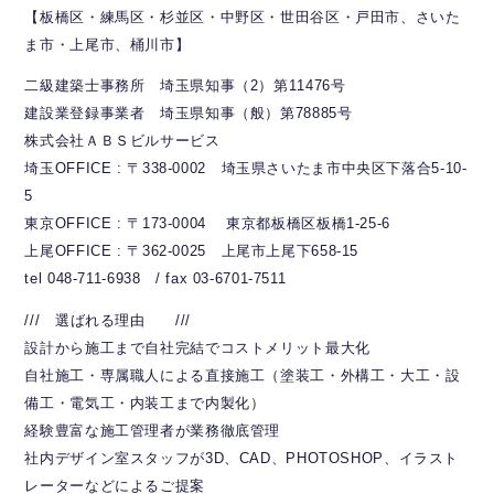
【板橋区・練馬区・杉並区・中野区・世田谷区・戸田市、さいた
ま市・上尾市、桶川市】
二級建築士事務所 埼玉県知事（2）第11476号
建設業登録事業者 埼玉県知事（般）第78885号
株式会社ＡＢＳビルサービス
埼玉OFFICE : 〒338-0002 埼玉県さいたま市中央区下落合5-10-
5
東京OFFICE : 〒173-0004 東京都板橋区板橋1-25-6
上尾OFFICE : 〒362-0025 上尾市上尾下658-15
tel 048-711-6938 / fax 03-6701-7511
/// 選ばれる理由 ///
設計から施工まで自社完結でコストメリット最大化
自社施工・専属職人による直接施工（塗装工・外構工・大工・設
備工・電気工・内装工まで内製化）
経験豊富な施工管理者が業務徹底管理
社内デザイン室スタッフが3D、CAD、PHOTOSHOP、イラスト
レーターなどによるご提案