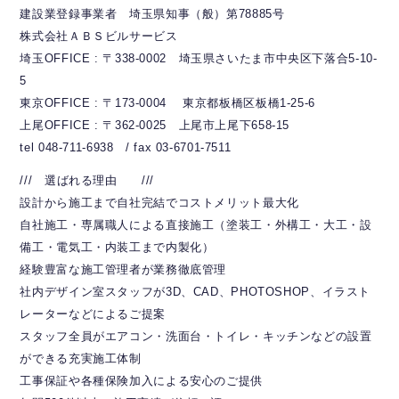
建設業登録事業者 埼玉県知事（般）第78885号
株式会社ＡＢＳビルサービス
埼玉OFFICE : 〒338-0002 埼玉県さいたま市中央区下落合5-10-
5
東京OFFICE : 〒173-0004 東京都板橋区板橋1-25-6
上尾OFFICE : 〒362-0025 上尾市上尾下658-15
tel 048-711-6938 / fax 03-6701-7511
/// 選ばれる理由 ///
設計から施工まで自社完結でコストメリット最大化
自社施工・専属職人による直接施工（塗装工・外構工・大工・設
備工・電気工・内装工まで内製化）
経験豊富な施工管理者が業務徹底管理
社内デザイン室スタッフが3D、CAD、PHOTOSHOP、イラスト
レーターなどによるご提案
スタッフ全員がエアコン・洗面台・トイレ・キッチンなどの設置
ができる充実施工体制
工事保証や各種保険加入による安心のご提供