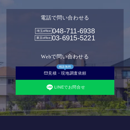
電話で問い合わせる
048-711-6938
埼玉office
03-6915-5221
東京office
Webで問い合わせる
相談無料
mail
見積・現地調査依頼
LINEでお問合せ