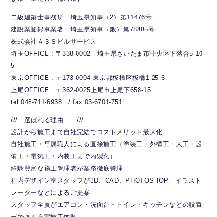
二級建築士事務所 埼玉県知事（2）第11476号
建設業登録事業者 埼玉県知事（般）第78885号
株式会社ＡＢＳビルサービス
埼玉OFFICE : 〒338-0002 埼玉県さいたま市中央区下落合5-10-
5
東京OFFICE : 〒173-0004 東京都板橋区板橋1-25-6
上尾OFFICE : 〒362-0025上尾市上尾下658-15
tel 048-711-6938 / fax 03-6701-7511
/// 選ばれる理由 ///
設計から施工まで自社完結でコストメリット最大化
自社施工・専属職人による直接施工（塗装工・外構工・大工・設
備工・電気工・内装工まで内製化）
経験豊富な施工管理者が業務徹底管理
社内デザイン室スタッフが3D、CAD、PHOTOSHOP、イラスト
レーターなどによるご提案
スタッフ全員がエアコン・洗面台・トイレ・キッチンなどの設置