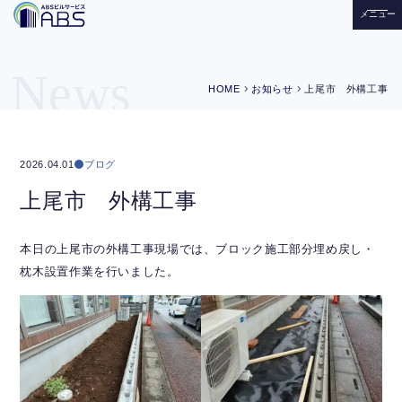
メニュー
News
chevron_right
chevron_right
HOME
お知らせ
上尾市 外構工事
ブログ
2026.04.01
上尾市 外構工事
本日の上尾市の外構工事現場では、ブロック施工部分埋め戻し・
枕木設置作業を行いました。