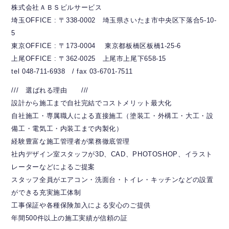
株式会社ＡＢＳビルサービス
埼玉OFFICE : 〒338-0002 埼玉県さいたま市中央区下落合5-10-
5
東京OFFICE : 〒173-0004 東京都板橋区板橋1-25-6
上尾OFFICE : 〒362-0025 上尾市上尾下658-15
tel 048-711-6938 / fax 03-6701-7511
/// 選ばれる理由 ///
設計から施工まで自社完結でコストメリット最大化
自社施工・専属職人による直接施工（塗装工・外構工・大工・設
備工・電気工・内装工まで内製化）
経験豊富な施工管理者が業務徹底管理
社内デザイン室スタッフが3D、CAD、PHOTOSHOP、イラスト
レーターなどによるご提案
スタッフ全員がエアコン・洗面台・トイレ・キッチンなどの設置
ができる充実施工体制
工事保証や各種保険加入による安心のご提供
年間500件以上の施工実績が信頼の証