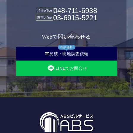
048-711-6938
埼玉office
03-6915-5221
東京office
Webで問い合わせる
相談無料
mail
見積・現地調査依頼
LINEでお問合せ