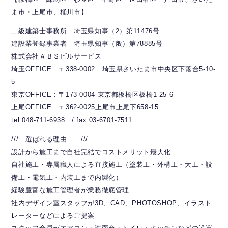
ま市・上尾市、桶川市】
二級建築士事務所 埼玉県知事（2）第11476号
建設業登録事業者 埼玉県知事（般）第78885号
株式会社ＡＢＳビルサービス
埼玉OFFICE : 〒338-0002 埼玉県さいたま市中央区下落合5-10-
5
東京OFFICE : 〒173-0004 東京都板橋区板橋1-25-6
上尾OFFICE : 〒362-0025上尾市上尾下658-15
tel 048-711-6938 / fax 03-6701-7511
/// 選ばれる理由 ///
設計から施工まで自社完結でコストメリット最大化
自社施工・専属職人による直接施工（塗装工・外構工・大工・設
備工・電気工・内装工まで内製化）
経験豊富な施工管理者が業務徹底管理
社内デザイン室スタッフが3D、CAD、PHOTOSHOP、イラスト
レーターなどによるご提案