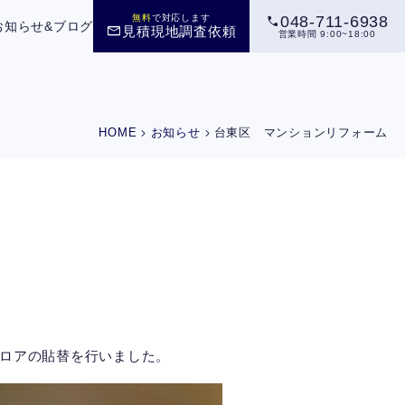
call
無料
で対応します
048-711-6938
お知らせ&ブログ
mail
見積現地調査依頼
営業時間 9:00~18:00
chevron_right
chevron_right
HOME
お知らせ
台東区 マンションリフォーム
ロアの貼替を行いました。