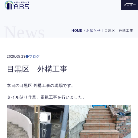
メニュー
News
chevron_right
chevron_right
HOME
お知らせ
目黒区 外構工事
ブログ
2026.05.29
目黒区 外構工事
本日の目黒区 外構工事の現場です。
タイル貼り作業、電気工事を行いました。