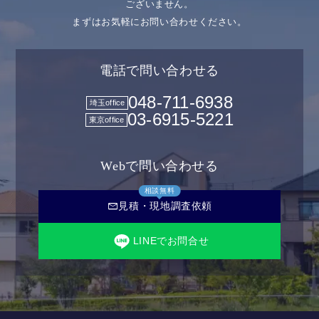
ございません。
まずはお気軽にお問い合わせください。
電話で問い合わせる
048-711-6938
埼玉office
03-6915-5221
東京office
Webで問い合わせる
相談無料
mail
見積・現地調査依頼
LINEでお問合せ