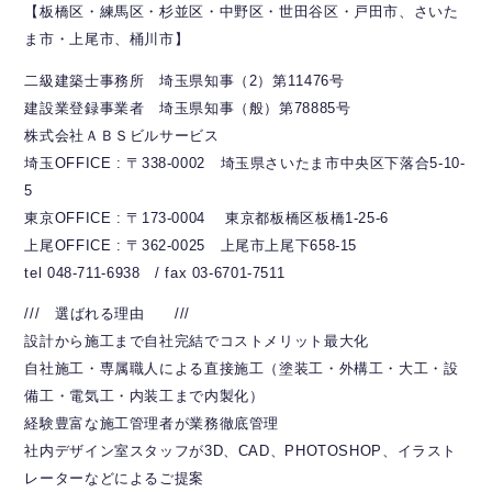
【板橋区・練馬区・杉並区・中野区・世田谷区・戸田市、さいた
ま市・上尾市、桶川市】
二級建築士事務所 埼玉県知事（2）第11476号
建設業登録事業者 埼玉県知事（般）第78885号
株式会社ＡＢＳビルサービス
埼玉OFFICE : 〒338-0002 埼玉県さいたま市中央区下落合5-10-
5
東京OFFICE : 〒173-0004 東京都板橋区板橋1-25-6
上尾OFFICE : 〒362-0025 上尾市上尾下658-15
tel 048-711-6938 / fax 03-6701-7511
/// 選ばれる理由 ///
設計から施工まで自社完結でコストメリット最大化
自社施工・専属職人による直接施工（塗装工・外構工・大工・設
備工・電気工・内装工まで内製化）
経験豊富な施工管理者が業務徹底管理
社内デザイン室スタッフが3D、CAD、PHOTOSHOP、イラスト
レーターなどによるご提案