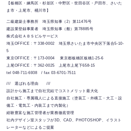
【板橋区・練馬区・杉並区・中野区・世田谷区・戸田市、さいた
ま市・上尾市、桶川市】
二級建築士事務所 埼玉県知事（2）第11476号
建設業登録事業者 埼玉県知事（般）第78885号
株式会社ＡＢＳビルサービス
埼玉OFFICE : 〒338-0002 埼玉県さいたま市中央区下落合5-10-
5
東京OFFICE : 〒173-0004 東京都板橋区板橋1-25-6
上尾OFFICE : 〒362-0025 上尾市上尾下658-15
tel 048-711-6938 / fax 03-6701-7511
/// 選ばれる理由 ///
設計から施工まで自社完結でコストメリット最大化
自社施工・専属職人による直接施工（塗装工・外構工・大工・設
備工・電気工・内装工まで内製化）
経験豊富な施工管理者が業務徹底管理
社内デザイン室スタッフが3D、CAD、PHOTOSHOP、イラスト
レーターなどによるご提案