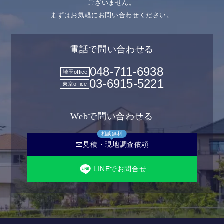
ございません。
まずはお気軽にお問い合わせください。
電話で問い合わせる
048-711-6938
埼玉office
03-6915-5221
東京office
Webで問い合わせる
相談無料
mail
見積・現地調査依頼
LINEでお問合せ