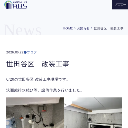
メニュー
News
chevron_right
chevron_right
HOME
お知らせ
世田谷区 改装工事
ブログ
2026.06.22
世田谷区 改装工事
6/20の世田谷区 改装工事現場です。
洗面給排水結び等、設備作業を行いました。