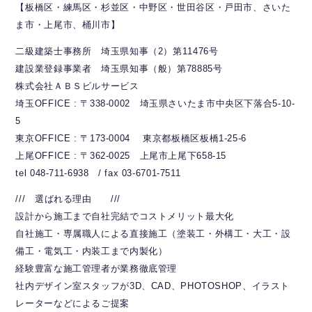
【板橋区・練馬区・杉並区・中野区・世田谷区・戸田市、さいた
ま市・上尾市、桶川市】
二級建築士事務所 埼玉県知事（2）第11476号
建設業登録事業者 埼玉県知事（般）第78885号
株式会社ＡＢＳビルサービス
埼玉OFFICE : 〒338-0002 埼玉県さいたま市中央区下落合5-10-
5
東京OFFICE : 〒173-0004 東京都板橋区板橋1-25-6
上尾OFFICE : 〒362-0025 上尾市上尾下658-15
tel 048-711-6938 / fax 03-6701-7511
/// 選ばれる理由 ///
設計から施工まで自社完結でコストメリット最大化
自社施工・専属職人による直接施工（塗装工・外構工・大工・設
備工・電気工・内装工まで内製化）
経験豊富な施工管理者が業務徹底管理
社内デザイン室スタッフが3D、CAD、PHOTOSHOP、イラスト
レーターなどによるご提案