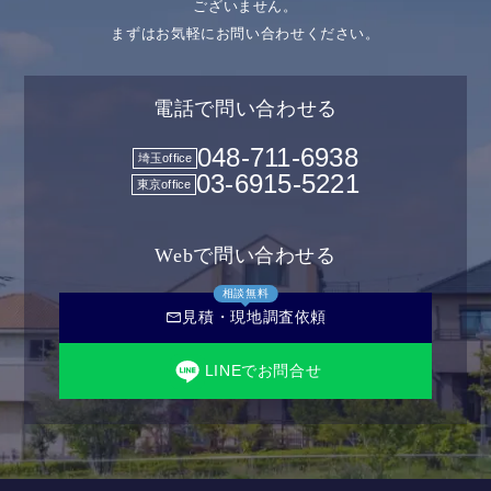
ございません。
まずはお気軽にお問い合わせください。
電話で問い合わせる
048-711-6938
埼玉office
03-6915-5221
東京office
Webで問い合わせる
相談無料
mail
見積・現地調査依頼
LINEでお問合せ