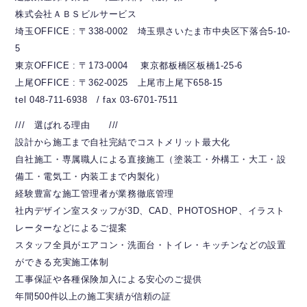
株式会社ＡＢＳビルサービス
埼玉OFFICE : 〒338-0002 埼玉県さいたま市中央区下落合5-10-
5
東京OFFICE : 〒173-0004 東京都板橋区板橋1-25-6
上尾OFFICE : 〒362-0025 上尾市上尾下658-15
tel 048-711-6938 / fax 03-6701-7511
/// 選ばれる理由 ///
設計から施工まで自社完結でコストメリット最大化
自社施工・専属職人による直接施工（塗装工・外構工・大工・設
備工・電気工・内装工まで内製化）
経験豊富な施工管理者が業務徹底管理
社内デザイン室スタッフが3D、CAD、PHOTOSHOP、イラスト
レーターなどによるご提案
スタッフ全員がエアコン・洗面台・トイレ・キッチンなどの設置
ができる充実施工体制
工事保証や各種保険加入による安心のご提供
年間500件以上の施工実績が信頼の証