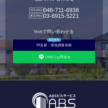
048-711-6938
埼玉office
03-6915-5221
東京office
Webで問い合わせる
相談無料
mail
見積・現地調査依頼
LINEでお問合せ