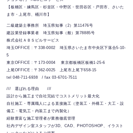
【板橋区・練馬区・杉並区・中野区・世田谷区・戸田市、さいた
ま市・上尾市、桶川市】
二級建築士事務所 埼玉県知事（2）第11476号
建設業登録事業者 埼玉県知事（般）第78885号
株式会社ＡＢＳビルサービス
埼玉OFFICE : 〒338-0002 埼玉県さいたま市中央区下落合5-10-
5
東京OFFICE : 〒173-0004 東京都板橋区板橋1-25-6
上尾OFFICE : 〒362-0025 上尾市上尾下658-15
tel 048-711-6938 / fax 03-6701-7511
/// 選ばれる理由 ///
設計から施工まで自社完結でコストメリット最大化
自社施工・専属職人による直接施工（塗装工・外構工・大工・設
備工・電気工・内装工まで内製化）
経験豊富な施工管理者が業務徹底管理
社内デザイン室スタッフが3D、CAD、PHOTOSHOP、イラスト