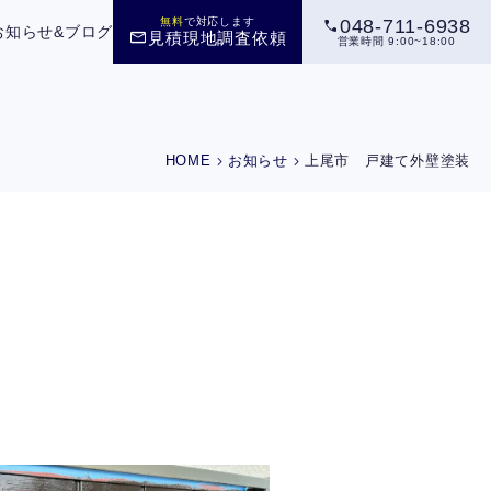
call
無料
で対応します
048-711-6938
お知らせ&ブログ
mail
見積現地調査依頼
営業時間 9:00~18:00
chevron_right
chevron_right
HOME
お知らせ
上尾市 戸建て外壁塗装