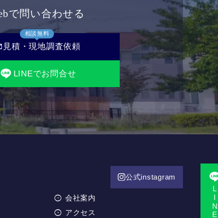
ebで問い合わせる
相談無料
il
見積・現地調査依頼
LINEでお問合せ
公式instagram
LINE相
会社案内
アクセス