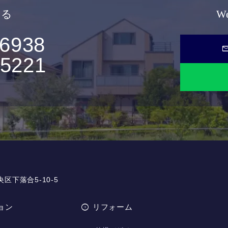
せる
W
-6938
ma
-5221
央区下落合5-10-5
ョン
リフォーム